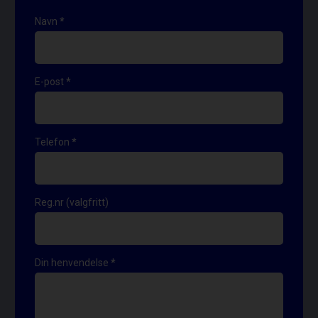
kontaktskjema
Navn
*
E-post
*
Telefon
*
Reg.nr (valgfritt)
Din henvendelse
*