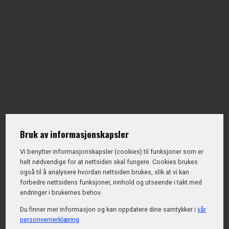
Bruk av informasjonskapsler
Vi benytter informasjons­kapsler (cookies) til funksjoner som er
helt nødvendige for at nettsiden skal fungere. Cookies brukes
også til å analysere hvordan nettsiden brukes, slik at vi kan
forbedre nettsidens funksjoner, innhold og utseende i takt med
endringer i brukernes behov.
Du finner mer informasjon og kan oppdatere dine samtykker i
vår
personvernerklæring
.