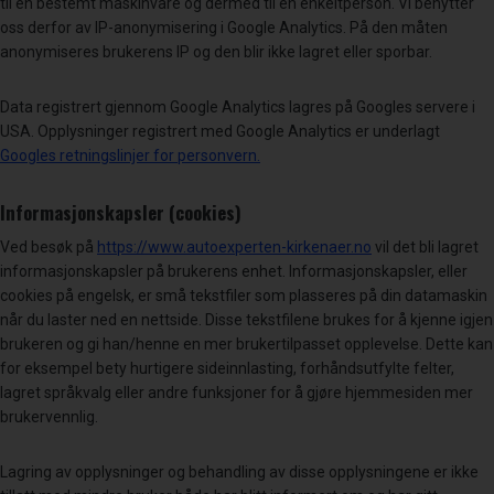
til en bestemt maskinvare og dermed til en enkeltperson. Vi benytter
oss derfor av IP-anonymisering i Google Analytics. På den måten
anonymiseres brukerens IP og den blir ikke lagret eller sporbar.
Data registrert gjennom Google Analytics lagres på Googles servere i
USA. Opplysninger registrert med Google Analytics er underlagt
Googles retningslinjer for personvern.
Informasjonskapsler (cookies)
Ved besøk på
https://www.autoexperten-kirkenaer.no
vil det bli lagret
informasjonskapsler på brukerens enhet. Informasjonskapsler, eller
cookies på engelsk, er små tekstfiler som plasseres på din datamaskin
når du laster ned en nettside. Disse tekstfilene brukes for å kjenne igjen
brukeren og gi han/henne en mer brukertilpasset opplevelse. Dette kan
for eksempel bety hurtigere sideinnlasting, forhåndsutfylte felter,
lagret språkvalg eller andre funksjoner for å gjøre hjemmesiden mer
brukervennlig.
Lagring av opplysninger og behandling av disse opplysningene er ikke