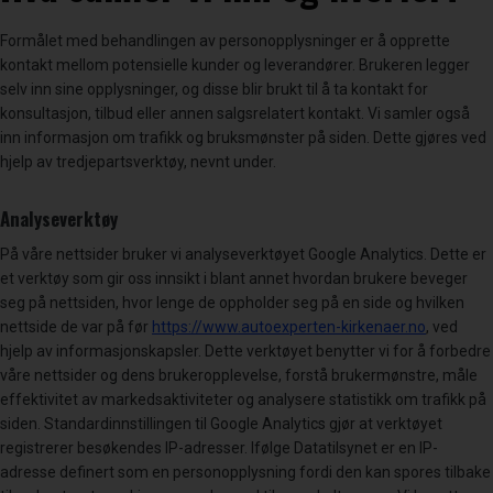
Formålet med behandlingen av personopplysninger er å opprette
kontakt mellom potensielle kunder og leverandører. Brukeren legger
selv inn sine opplysninger, og disse blir brukt til å ta kontakt for
konsultasjon, tilbud eller annen salgsrelatert kontakt. Vi samler også
inn informasjon om trafikk og bruksmønster på siden. Dette gjøres ved
hjelp av tredjepartsverktøy, nevnt under.
Analyseverktøy
På våre nettsider bruker vi analyseverktøyet Google Analytics. Dette er
et verktøy som gir oss innsikt i blant annet hvordan brukere beveger
seg på nettsiden, hvor lenge de oppholder seg på en side og hvilken
nettside de var på før
https://www.autoexperten-kirkenaer.no
, ved
hjelp av informasjonskapsler. Dette verktøyet benytter vi for å forbedre
våre nettsider og dens brukeropplevelse, forstå brukermønstre, måle
effektivitet av markedsaktiviteter og analysere statistikk om trafikk på
siden. Standardinnstillingen til Google Analytics gjør at verktøyet
registrerer besøkendes IP-adresser. Ifølge Datatilsynet er en IP-
adresse definert som en personopplysning fordi den kan spores tilbake