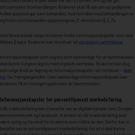
tillatt med mindre bruker både har blitt informert om og har gitt
sitt samtykke til behandlingen. Brukeren skal få vite om og godkjenne
hvilke opplysninger som behandles, hva formålet med behandlingen er
og hvem som behandler opplysningene, jf. ekomloven § 2-7b.
Ved første besøk velger brukeren hvilke informasjonskapsler som skal
tillates å lagre. Brukeren kan til enhver tid
oppdatere samtykkene
.
Informasjonskapsler som regnes som nødvendige for at hjemmesiden
skal kunne fungere lagres med implisitt samtykke. Brukeren kan dog
selv velge å slå av lagring av informasjonskapsler i sin nettleser –
klikk
her
for framgangsmåte. Uten nødvendige informasjonskapsler kan
brukeren få en forringet opplevelse av hjemmesiden.
Informasjonskapsler for persontilpasset markedsføring
I vår markedsføring kan vi benytte oss av digitale kanaler som Googles
annonsenettverk og Facebook. Vi ønsker at vår markedsføring skal
være nyttig og ha verdi for brukerne som måtte se den. Derfor kan vi
benytte oss av persontilpasset markedsføring. For at vi skal kunne