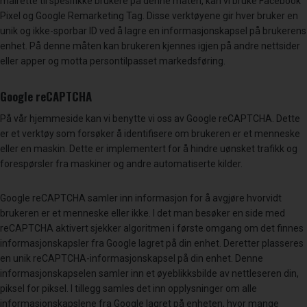
målrette til spesifikke brukere på denne måten, kan vi bruke Facebook
Pixel og Google Remarketing Tag. Disse verktøyene gir hver bruker en
unik og ikke-sporbar ID ved å lagre en informasjonskapsel på brukerens
enhet. På denne måten kan brukeren kjennes igjen på andre nettsider
eller apper og motta persontilpasset markedsføring.
Google reCAPTCHA
På vår hjemmeside kan vi benytte vi oss av Google reCAPTCHA. Dette
er et verktøy som forsøker å identifisere om brukeren er et menneske
eller en maskin. Dette er implementert for å hindre uønsket trafikk og
forespørsler fra maskiner og andre automatiserte kilder.
Google reCAPTCHA samler inn informasjon for å avgjøre hvorvidt
brukeren er et menneske eller ikke. I det man besøker en side med
reCAPTCHA aktivert sjekker algoritmen i første omgang om det finnes
informasjonskapsler fra Google lagret på din enhet. Deretter plasseres
en unik reCAPTCHA-informasjonskapsel på din enhet. Denne
informasjonskapselen samler inn et øyeblikksbilde av nettleseren din,
piksel for piksel. I tillegg samles det inn opplysninger om alle
informasjonskapslene fra Google lagret på enheten, hvor mange